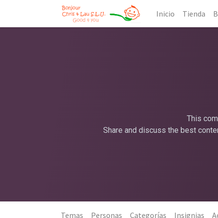
Inicio
Tienda
B
This comm
Share and discuss the best conten
Temas
Personas
Categorías
Insignias
A