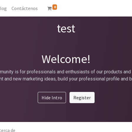
0
log
Contáctenos
test
Welcome!
unity is for professionals and enthusiasts of our products and 
t and new marketing ideas, build your professional profile and 
Hide Intro
Register
cerca de