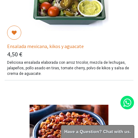
Ensalada mexicana, kikos y aguacate
4,50
€
Deliciosa ensalada elaborada con arroz tricolor, mezcla de lechugas,
jalapeños, pollo asado en tiras, tomate cherry, polvo de kikos y salsa de
crema de aguacate.
INGREDIENTES
Arroz tricolor, mezcla de lechugas, jalapeños, pollo asado en tiras,
tomate cherry, polvo de kikos y salsa de crema de aguacate.
Have a Question? Chat with us.